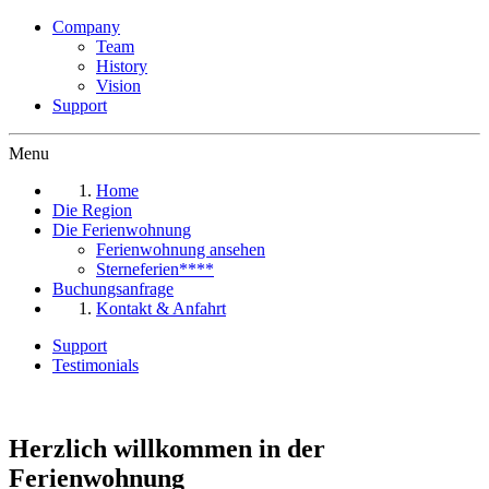
Company
Team
History
Vision
Support
Menu
Home
Die Region
Die Ferienwohnung
Ferienwohnung ansehen
Sterneferien****
Buchungsanfrage
Kontakt & Anfahrt
Support
Testimonials
Herzlich willkommen in der
Ferienwohnung