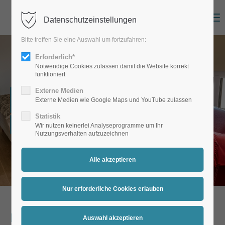
Menu
Datenschutzeinstellungen
Bitte treffen Sie eine Auswahl um fortzufahren:
Erforderlich*
Notwendige Cookies zulassen damit die Website korrekt
funktioniert
Externe Medien
Aufteilung und Beschreibung
Externe Medien wie Google Maps und YouTube zulassen
Statistik
Die Ferienwohnung
Wir nutzen keinerlei Analyseprogramme um Ihr
Nutzungsverhalten aufzuzeichnen
Die Ferienwohnung