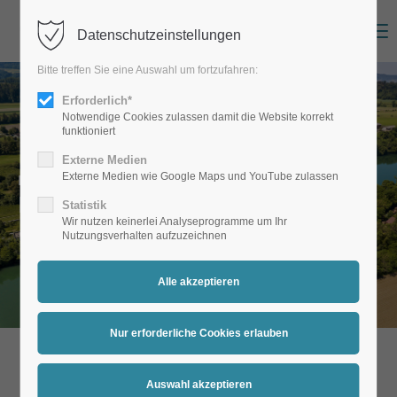
Menu
Datenschutzeinstellungen
Bitte treffen Sie eine Auswahl um fortzufahren:
Erforderlich*
Notwendige Cookies zulassen damit die Website korrekt
funktioniert
Externe Medien
Externe Medien wie Google Maps und YouTube zulassen
Danke
DIE REGION HOHENTENGEN
Statistik
Wir nutzen keinerlei Analyseprogramme um Ihr
Nutzungsverhalten aufzuzeichnen