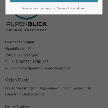
Datenschutz
Impressum
Weitere Informationen
Dagmar Lambinus
Alpenblickstr. 20
79801 Hohentengen
Tel: +49 (0)7742 9780 158
willkommen@alpenblick-hohentengen.de
Vielen Dank!
Ihre Anfrage ist bei mir angekommen und ich werde Ihnen
schnellst möglich antworten.
Dagmar Lambinus